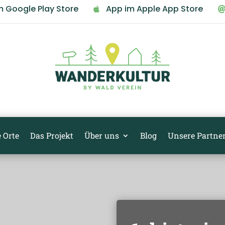
m Google Play Store
App im Apple App Store

 Orte
Das Projekt
Über uns
Blog
Unsere Partne