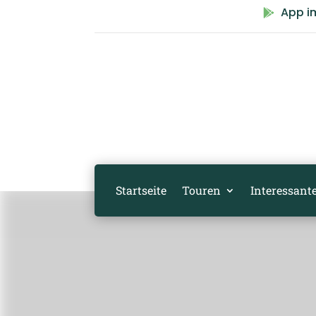
App i

Startseite
Touren
Interessante