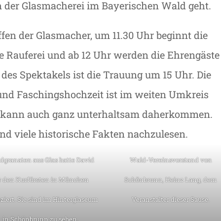
 der Glasmacherei im Bayerischen Wald geht.
ffen der Glasmacher, um 11.30 Uhr beginnt die
ige Rauferei und ab 12 Uhr werden die Ehrengäste
des Spektakels ist die Trauung um 15 Uhr. Die
 und Faschingshochzeit ist im weiten Umkreis
te kann auch ganz unterhaltsam daherkommen.
d viele historische Fakten nachzulesen.
granaten aus Glas hatte David
Wald-Vereinsvorstand von
r den Kurfürsten in München
Schönbrunn, Heinz Lang, dem
ziert. Sie sind im Hinterglaseum
Veranstalter dieser Sause.
in Schönbrunn zu sehen.