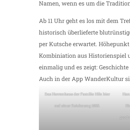
Namen, wenn es um die Tradition
Ab 11 Uhr geht es los mit dem Tre
historisch überlieferte blutrünst
per Kutsche erwartet. Höhepunkt 
Kombiniation aus Historienspiel
einmalig und es zeigt: Geschich
Auch in der App WanderKultur sin
Das Herrenhaus der Familie Hilz hier
Hand
auf einer Zeichnung 1895.
fü
produ