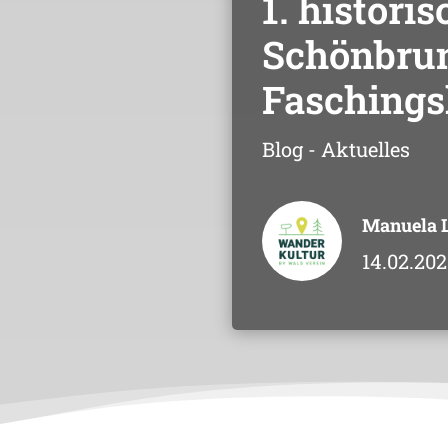
1. historis
Schönbru
Faschings
Blog - Aktuelles
Manuela 
14.02.202