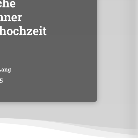
che
nner
hochzeit
Lang
5