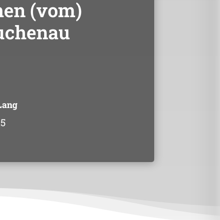
hen (vom)
uchenau
Lang
25