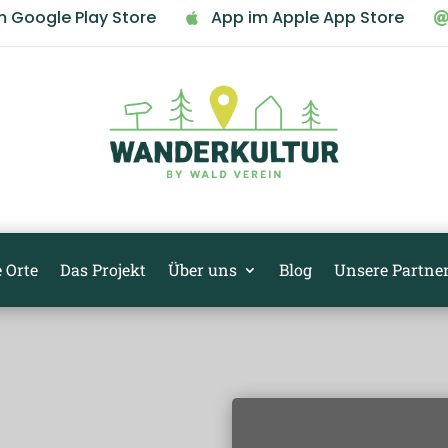
m Google Play Store
App im Apple App Store

 Orte
Das Projekt
Über uns
Blog
Unsere Partne