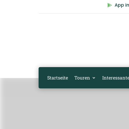
App i

Startseite
Touren
Interessante