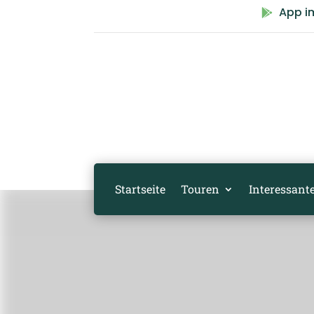
App i

Startseite
Touren
Interessante