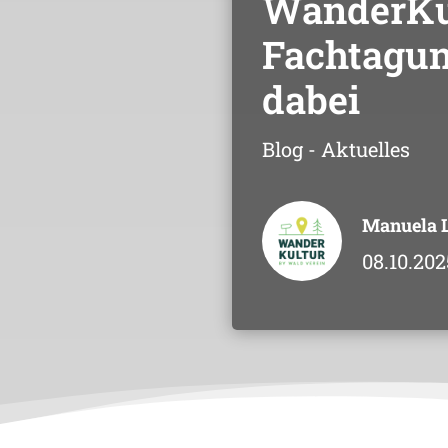
WanderKul
Fachtagun
dabei
Blog - Aktuelles
Manuela 
08.10.202