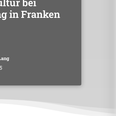
tur bei
g in Franken
Lang
5