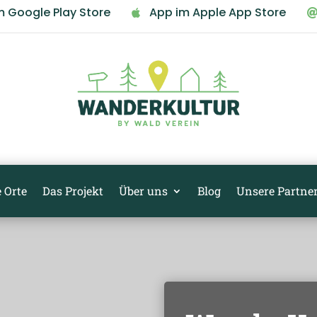
m Google Play Store
App im Apple App Store

 Orte
Das Projekt
Über uns
Blog
Unsere Partne