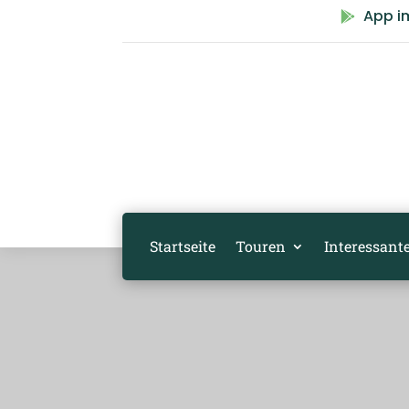
App i

Startseite
Touren
Interessante