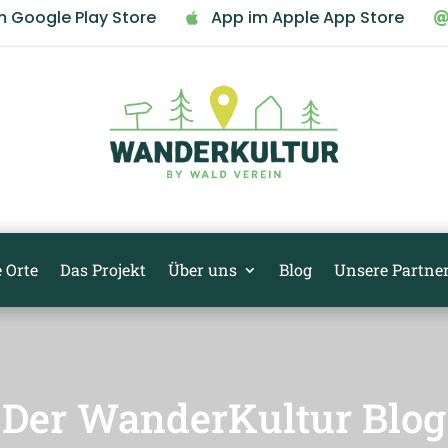
m Google Play Store
App im Apple App Store

 Orte
Das Projekt
Über uns
Blog
Unsere Partne
Der WanderKultur Blog