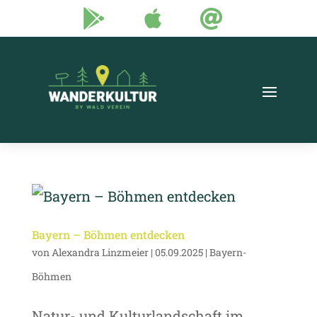



Bayern – Böhmen entdecken
von
Alexandra Linzmeier
|
05.09.2025
|
Bayern-
Böhmen
Natur- und Kulturlandschaft im