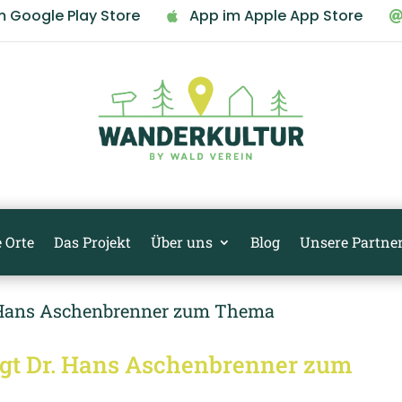
m Google Play Store
App im Apple App Store

 Orte
Das Projekt
Über uns
Blog
Unsere Partne
gt Dr. Hans Aschenbrenner zum