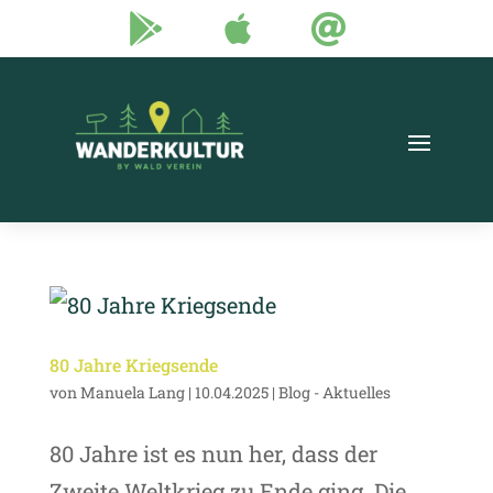



80 Jahre Kriegsende
von
Manuela Lang
|
10.04.2025
|
Blog - Aktuelles
80 Jahre ist es nun her, dass der
Zweite Weltkrieg zu Ende ging. Die