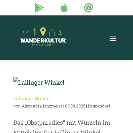



Lallinger Winkel
von
Alexandra Linzmeier
|
05.08.2025
|
Deggendorf
Das „Obstparadies“ mit Wurzeln im
Mittelalter Der Lallinger Winkel,