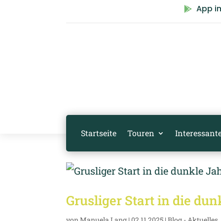
App i

Startseite
Touren
Interessante
Grusliger Start in die dun
von
Manuela Lang
|
02.11.2025
|
Blog - Aktuelles