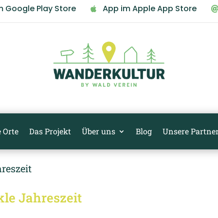
m Google Play Store
App im Apple App Store

 Orte
Das Projekt
Über uns
Blog
Unsere Partne
kle Jahreszeit