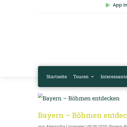
App i

Startseite
Touren
Interessante
Bayern – Böhmen entde
von
Alexandra Linzmeier
|
05.09.2025
|
Bayern-