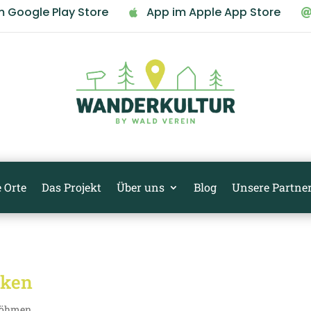
m Google Play Store
App im Apple App Store

 Orte
Das Projekt
Über uns
Blog
Unsere Partne
cken
Böhmen