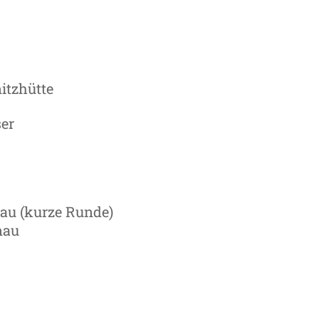
itzhütte
er
au (kurze Runde)
nau