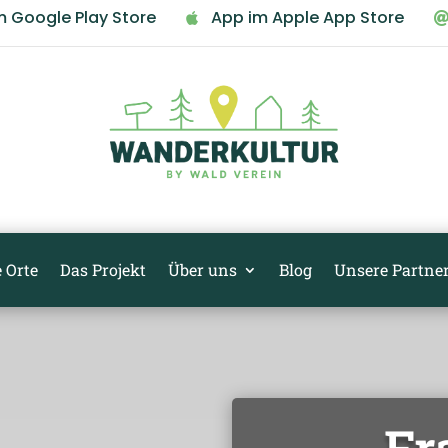
m Google Play Store
App im Apple App Store

 Orte
Das Projekt
Über uns
Blog
Unsere Partne
Fr