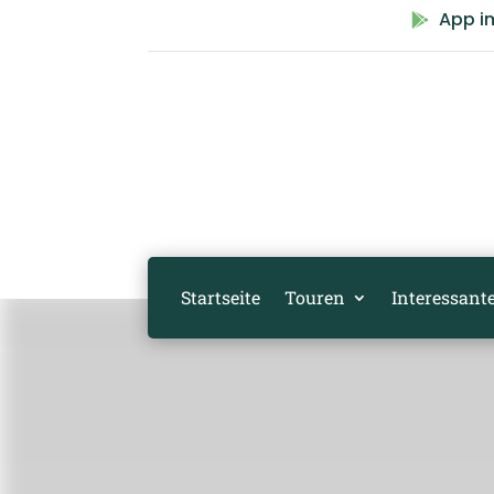
App i

Startseite
Touren
Interessante