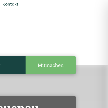
Kontakt

Mitmachen
r
auenau