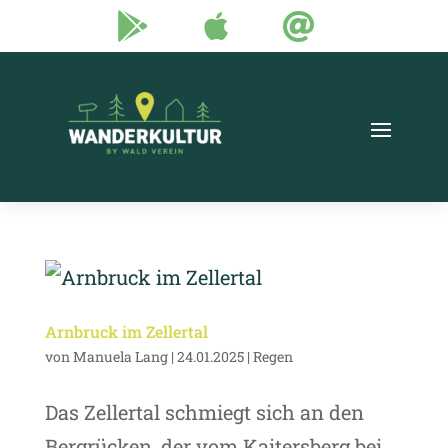



Arnbruck im Zellertal
von
Manuela Lang
|
24.01.2025
|
Regen
Das Zellertal schmiegt sich an den
Bergrücken, der vom Kaitersberg bei