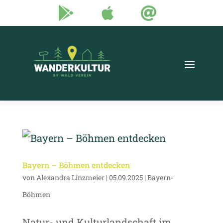



Bayern – Böhmen entdecken
von
Alexandra Linzmeier
|
05.09.2025
|
Bayern-
Böhmen
Natur- und Kulturlandschaft im