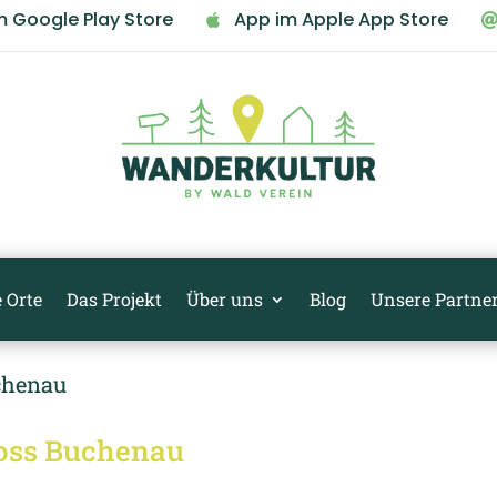
m Google Play Store
App im Apple App Store

 Orte
Das Projekt
Über uns
Blog
Unsere Partne
oss Buchenau