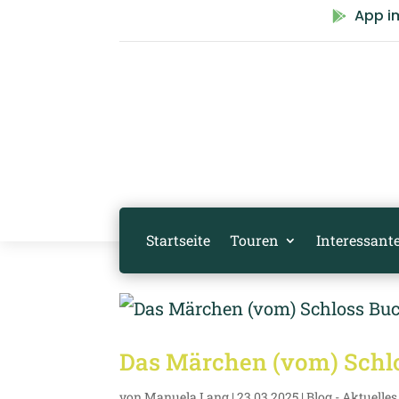
App i

Startseite
Touren
Interessante
Das Märchen (vom) Schl
von
Manuela Lang
|
23.03.2025
|
Blog - Aktuelles